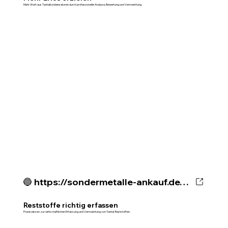
Mehr Wert aus Tantalkondensatoren durch professionelle Analyse, Bewertung und Vermarktung.
🔵 https://sondermetalle-ankauf.de/ratgeber/tantal-reststoffe-richtig-erfassen
Reststoffe richtig erfassen
Praxiswissen zur wirtschaftlichen Erfassung und Vermarktung von Tantal-Reststoffen.