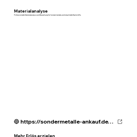
Materialanalyse
Professionelle Materialanalyse und Bewertung für Sondermetalle und industrielle Reststoffe.
🔵 https://sondermetalle-ankauf.de/wissenszentrum/tantal-kondensatoren-mehrerloes
Mehr Erlös erzielen