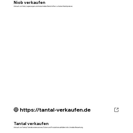
Niob verkaufen
Ankauf von Niob, Legierungen und industriellen Reststoffen zu fairen Marktpreisen.
🔵 https://tantal-verkaufen.de
Tantal verkaufen
Ankauf von Tantal, Tantalkondensatoren, Pulver und Produktionsabfällen mit schneller Bewertung.