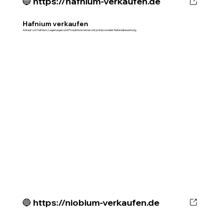
🔵 https://hafnium-verkaufen.de
Hafnium verkaufen
Ankauf von Hafnium, Legierungen und Produktionsresten mit professioneller Materialbewertung.
🔵 https://niobium-verkaufen.de