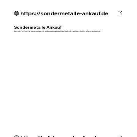
🔵 https://sondermetalle-ankauf.de
Sondermetalle Ankauf
Zentrale Plattform für Sondermetalle, Materialbewertung, industrielle Reststoffe und wirtschaftliche Recyclinglösungen.