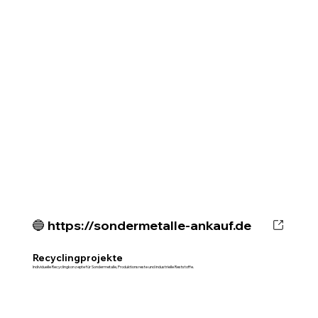
🔵 https://sondermetalle-ankauf.de
Recyclingprojekte
Individuelle Recyclingkonzepte für Sondermetalle, Produktionsreste und industrielle Reststoffe.