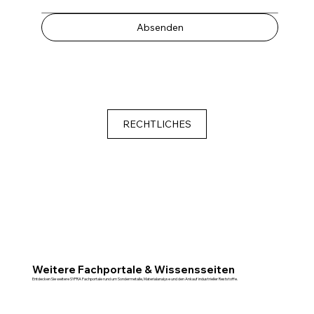
Absenden
RECHTLICHES
Weitere Fachportale & Wissensseiten
Entdecken Sie weitere SYPRA Fachportale rund um Sondermetalle, Materialanalyse und den Ankauf industrieller Reststoffe.