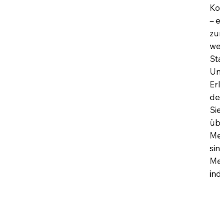
Ko
– 
zu
we
St
Un
Er
de
Si
üb
Me
si
Me
in