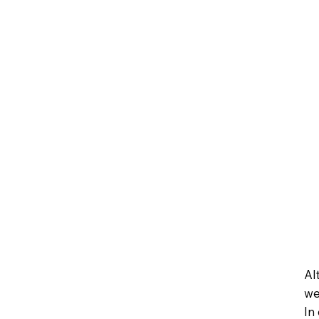
Al
we
In