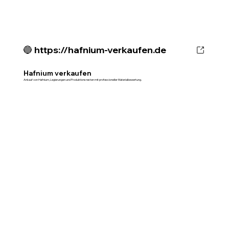
🔵 https://hafnium-verkaufen.de
Hafnium verkaufen
Ankauf von Hafnium, Legierungen und Produktionsresten mit professioneller Materialbewertung.