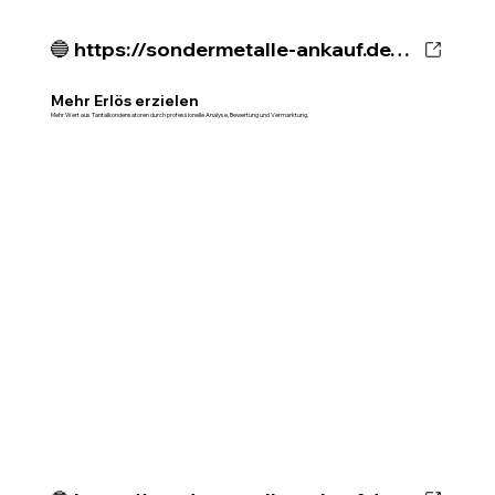
🔵 https://sondermetalle-ankauf.de/wissenszentrum/tantal-kondensatoren-mehrerloes
Mehr Erlös erzielen
Mehr Wert aus Tantalkondensatoren durch professionelle Analyse, Bewertung und Vermarktung.