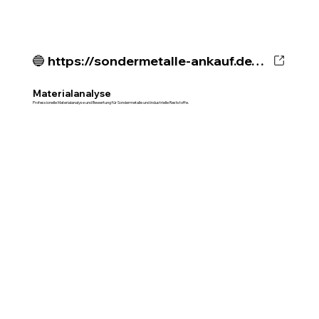
🔵 https://sondermetalle-ankauf.de/metallanalyse-materialbewertung
Materialanalyse
Professionelle Materialanalyse und Bewertung für Sondermetalle und industrielle Reststoffe.