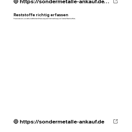
🔵 https://sondermetalle-ankauf.de/ratgeber/tantal-reststoffe-richtig-erfassen
Reststoffe richtig erfassen
Praxiswissen zur wirtschaftlichen Erfassung und Vermarktung von Tantal-Reststoffen.
🔵 https://sondermetalle-ankauf.de