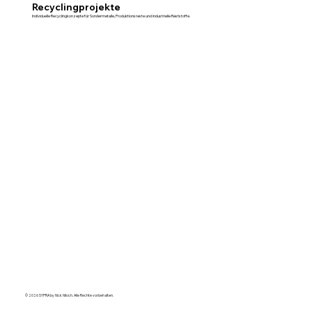
Recyclingprojekte
Individuelle Recyclingkonzepte für Sondermetalle, Produktionsreste und industrielle Reststoffe.
© 2026 SYPRA by Nick Nikich. Alle Rechte vorbehalten.