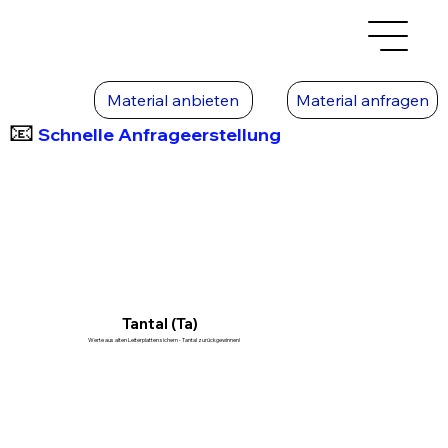
Material anbieten
Material anfragen
📧
Schnelle Anfrageerstellung
Tantal (Ta)
Werte aus alten Leiterplatten sichern - Tantal zurückgewinnen!