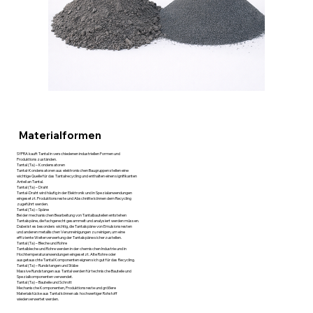
Materialformen
SYPRA kauft Tantal in verschiedenen industriellen Formen und
Produktionszuständen.
Tantal (Ta) – Kondensatoren
Tantal-Kondensatoren aus elektronischen Baugruppen stellen eine
wichtige Quelle für das Tantalrecycling und enthalten einen signifikanten
Anteil an Tantal.
Tantal (Ta) – Draht
Tantal-Draht wird häufig in der Elektronik und in Spezialanwendungen
eingesetzt. Produktionsreste und Abschnitte können dem Recycling
zugeführt werden.
Tantal (Ta) – Späne
Bei der mechanischen Bearbeitung von Tantalbauteilen entstehen
Tantalspäne, die fachgerecht gesammelt und analysiert werden müssen.
Dabei ist es besonders wichtig, die Tantalspäne von Emulsionsresten
und anderen metallischen Verunreinigungen zu reinigen, um eine
effiziente Weiterverwertung der Tantalspäne sicherzustellen.
Tantal (Ta) – Bleche und Rohre
Tantalbleche und Rohre werden in der chemischen Industrie und in
Hochtemperaturanwendungen eingesetzt. Alte Rohre oder
ausgetauschte Tantal Komponenten eignen sich gut für das Recycling.
Tantal (Ta) – Rundstangen und Stäbe
Massive Rundstangen aus Tantal werden für technische Bauteile und
Spezialkomponenten verwendet.
Tantal (Ta) – Bauteile und Schrott
Mechanische Komponenten, Produktionsreste und größere
Materialstücke aus Tantal können als hochwertiger Rohstoff
wiederverwertet werden.