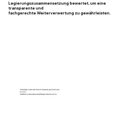
Legierungszusammensetzung bewertet, um eine
transparente und
fachgerechte Weiterverwertung zu gewährleisten.
Tantal liegt zudem als Pulver, Kondensat, geschmolzene
Ta 2 O 5
Tabletten sowie andere rieselfähigen Substanzen vor.