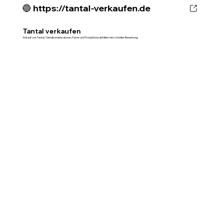
🔵 https://tantal-verkaufen.de
Tantal verkaufen
Ankauf von Tantal, Tantalkondensatoren, Pulver und Produktionsabfällen mit schneller Bewertung.