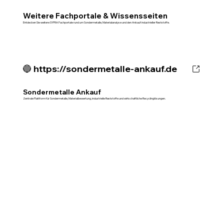
Weitere Fachportale & Wissensseiten
Entdecken Sie weitere SYPRA Fachportale rund um Sondermetalle, Materialanalyse und den Ankauf industrieller Reststoffe.
🔵 https://sondermetalle-ankauf.de
Sondermetalle Ankauf
Zentrale Plattform für Sondermetalle, Materialbewertung, industrielle Reststoffe und wirtschaftliche Recyclinglösungen.