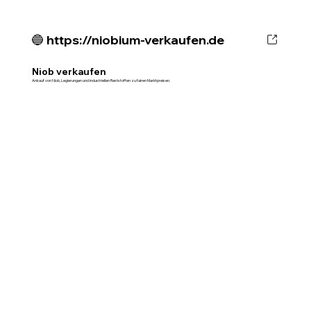
🔵 https://niobium-verkaufen.de
Niob verkaufen
Ankauf von Niob, Legierungen und industriellen Reststoffen zu fairen Marktpreisen.