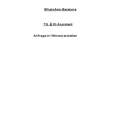
WhatsApp-Beratung
TG 🤖 KI-Assistent
Anfrage in 1 Minute erstellen