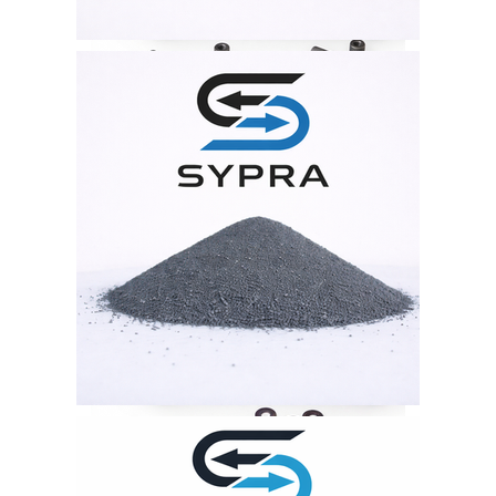
Tantal liegt zudem als Pulver sowie in unterschiedlichen rieselfähigen Substanzen und Siebgut vor.