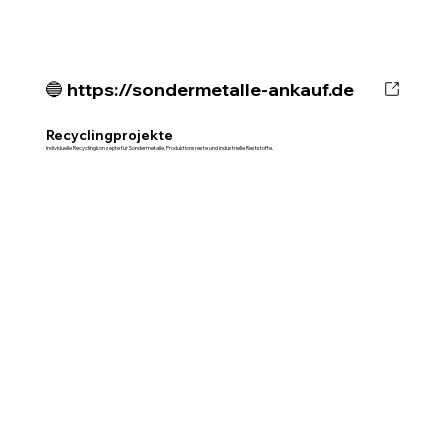
🔵 https://sondermetalle-ankauf.de
Recyclingprojekte
Individuelle Recyclingkonzepte für Sondermetalle, Produktionsreste und industrielle Reststoffe.