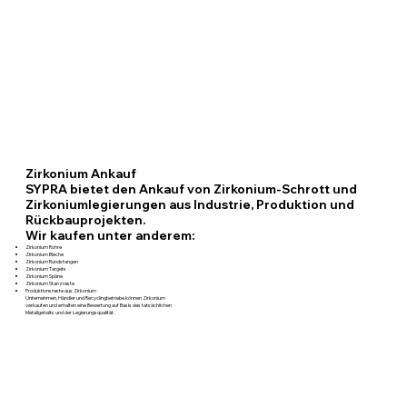
Zirkonium Ankauf
SYPRA bietet den Ankauf von Zirkonium-Schrott und
Zirkoniumlegierungen aus Industrie, Produktion und
Rückbauprojekten.
Wir kaufen unter anderem:
Zirkonium Rohre
Zirkonium Bleche
Zirkonium Rundstangen
Zirkonium Targets
Zirkonium Späne
Zirkonium Stanzreste
Produktionsreste aus Zirkonium
Unternehmen, Händler und Recyclingbetriebe können Zirkonium
verkaufen und erhalten eine Bewertung auf Basis des tatsächlichen
Metallgehalts und der Legierungsqualität.