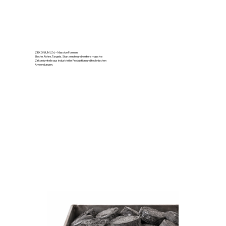
ZIRKONIUM (Zr) – Massive Formen
Bleche, Rohre, Targets, Stanzreste und weitere massive
Zirkoniumteile aus industrieller Produktion und technischen
Anwendungen.