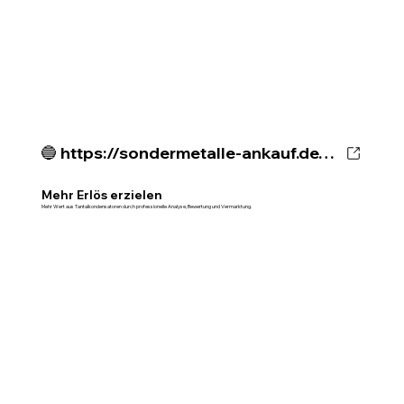
🔵 https://sondermetalle-ankauf.de/wissenszentrum/tantal-kondensatoren-mehrerloes
Mehr Erlös erzielen
Mehr Wert aus Tantalkondensatoren durch professionelle Analyse, Bewertung und Vermarktung.