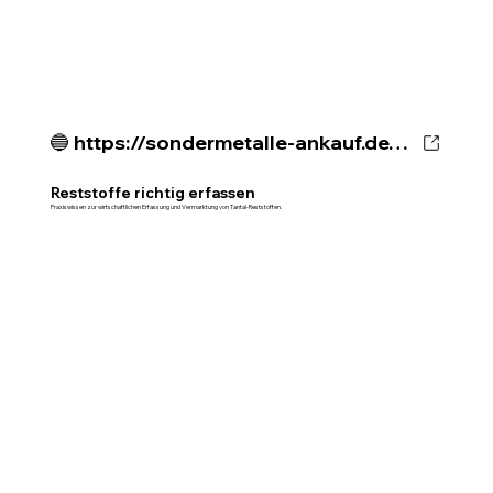
🔵 https://sondermetalle-ankauf.de/ratgeber/tantal-reststoffe-richtig-erfassen
Reststoffe richtig erfassen
Praxiswissen zur wirtschaftlichen Erfassung und Vermarktung von Tantal-Reststoffen.