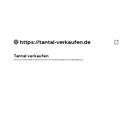
🔵 https://tantal-verkaufen.de
Tantal verkaufen
Ankauf von Tantal, Tantalkondensatoren, Pulver und Produktionsabfällen mit schneller Bewertung.