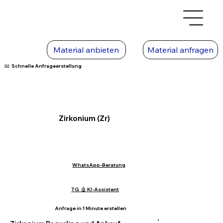
Material anbieten
Material anfragen
📧 Schnelle Anfrageerstellung
Zirkonium (Zr)
WhatsApp-Beratung
TG 🤖 KI-Assistent
Anfrage in 1 Minute erstellen