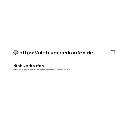
🔵 https://niobium-verkaufen.de
Niob verkaufen
Ankauf von Niob, Legierungen und industriellen Reststoffen zu fairen Marktpreisen.