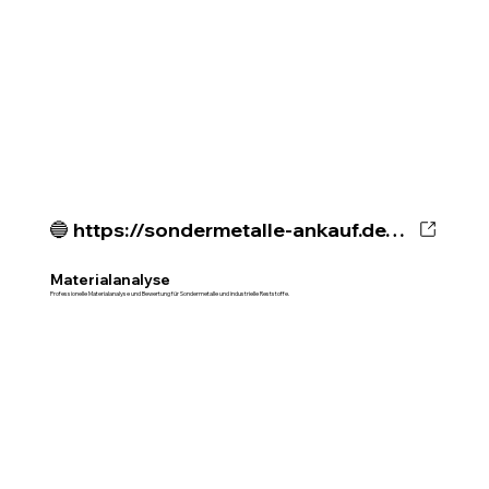
🔵 https://sondermetalle-ankauf.de/metallanalyse-materialbewertung
Materialanalyse
Professionelle Materialanalyse und Bewertung für Sondermetalle und industrielle Reststoffe.