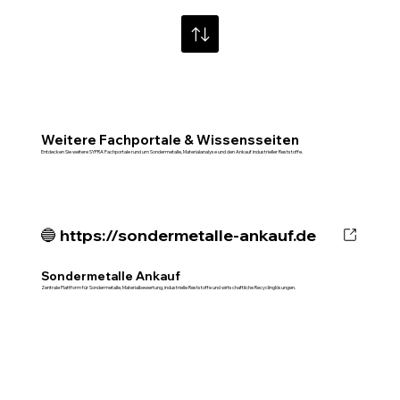
Weitere Fachportale & Wissensseiten
Entdecken Sie weitere SYPRA Fachportale rund um Sondermetalle, Materialanalyse und den Ankauf industrieller Reststoffe.
🔵 https://sondermetalle-ankauf.de
Sondermetalle Ankauf
Zentrale Plattform für Sondermetalle, Materialbewertung, industrielle Reststoffe und wirtschaftliche Recyclinglösungen.