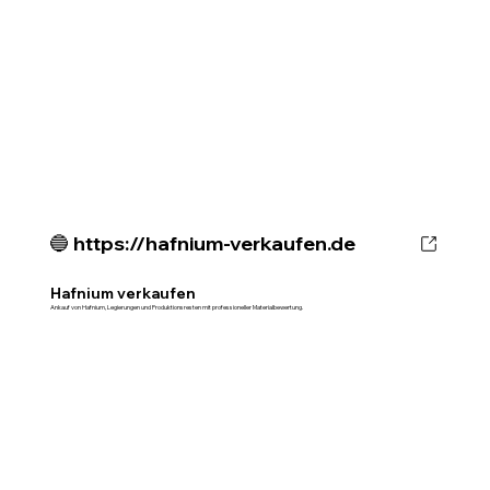
🔵 https://hafnium-verkaufen.de
Hafnium verkaufen
Ankauf von Hafnium, Legierungen und Produktionsresten mit professioneller Materialbewertung.