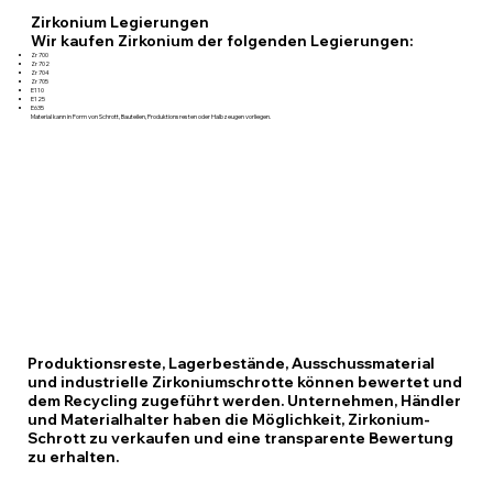
Zirkonium Legierungen
Wir kaufen Zirkonium der folgenden Legierungen:
Zr 700
Zr 702
Zr 704
Zr 705
E110
E125
E635
Material kann in Form von Schrott, Bauteilen, Produktionsresten oder Halbzeugen vorliegen.
Produktionsreste, Lagerbestände, Ausschussmaterial
und industrielle Zirkoniumschrotte können bewertet und
dem Recycling zugeführt werden. Unternehmen, Händler
und Materialhalter haben die Möglichkeit, Zirkonium-
Schrott zu verkaufen und eine transparente Bewertung
zu erhalten.